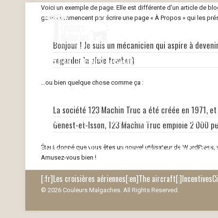
Voici un exemple de page. Elle est différente d’un article de blo
gens commencent par écrire une page « À Propos » qui les présen
Bonjour ! Je suis un mécanicien qui aspire à devenir
regarder la pluie tomber).
[:fr]SAFARI BALEINES[:en]SAFARI WHALE[:]
E-visa Madagasca
…ou bien quelque chose comme ça :
[:fr]Les croisières maritimes[:en]The maritime cruises[:]
[
La société 123 Machin Truc a été créée en 1971, e
[:fr]Nos hôtels recommandés[:en]Our recommended hotel[
Genest-et-Isson, 123 Machin Truc emploie 2 000 pe
[:fr]Tourisme solidaire et développement durable[:en]Soli
Étant donné que vous êtes un nouvel utilisateur de WordPress, 
Amusez-vous bien !
[:fr]Les croisières aériennes[:en]The aircraft[:]
Incentives
C
© 2026 Couleurs Malgaches. All Rights Reserved.