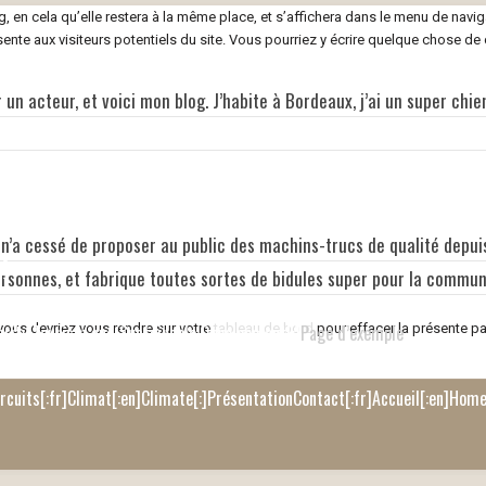
g, en cela qu’elle restera à la même place, et s’affichera dans le menu de navig
te aux visiteurs potentiels du site. Vous pourriez y écrire quelque chose de c
 un acteur, et voici mon blog. J’habite à Bordeaux, j’ai un super chie
r
Liens & Partenaires
[:fr]Fiche technique[:en]Travel Information[:]
:fr]Plongée sous-marine[:en]Scuba diving[:]
Galerie photos
t n’a cessé de proposer au public des machins-trucs de qualité depu
:]
rsonnes, et fabrique toutes sortes de bidules super pour la commu
darity Tourism and Sustainable Development[:]
vous devriez vous rendre sur votre
tableau de bord
Page d’exemple
pour effacer la présente pa
ircuits
[:fr]Climat[:en]Climate[:]
Présentation
Contact
[:fr]Accueil[:en]Home